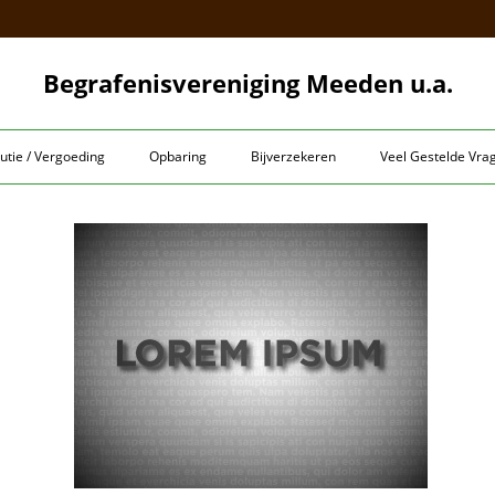
Begrafenisvereniging Meeden u.a.
utie / Vergoeding
Opbaring
Bijverzekeren
Veel Gestelde Vra
elit,
eet
 ad
per