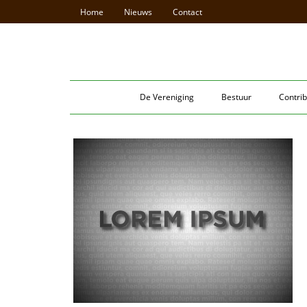
Home
Nieuws
Contact
De Vereniging
Bestuur
Contrib
LOREM DEMO IPSUM
iscing elit,
Lorem ipsum dolor sit amet, consectetuer adipiscing 
ut laoreet
sed diam nonummy nibh euismod tincidunt ut laor
si enim ad
dolore magna aliquam erat volutpat. Ut wisi enim
llamcorper
minim veniam, quis nostrud exerci tation ullamcor
commodo
suscipit lobortis nisl ut aliquip ex ea commodo
consequat.