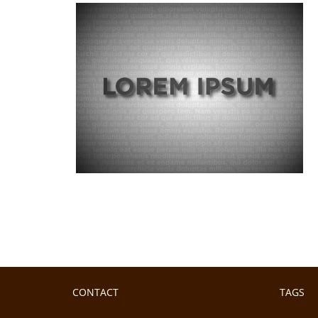
iscing elit,
ut laoreet
si enim ad
llamcorper
commodo
CONTACT
TAGS