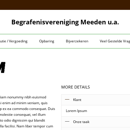
Begrafenisvereniging Meeden u.a.
utie / Vergoeding
Opbaring
Bijverzekeren
Veel Gestelde Vra
MORE DETAILS
ed diam nonummy nibh euismod
Klant
isi enim ad minim veniam, quis
iquip ex ea commodo consequat. Duis
Lorem Ipsum
 molestie consequat, vel illum
sto odio dignissim qui blandit
Onze taak
lla facilisi. Nam liber tempor cum