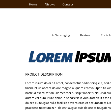
Home
Nieuws
Contact
De Vereniging
Bestuur
Contrib
PROJECT DESCRIPTION
Lorem ipsum dolor sit amet, consectetuer adipiscing elit, s
tincidunt ut laoreet dolore magna aliquam erat volutpat. Ut w
nostrud exerci tation ullamcorper suscipit lobortis nisl ut al
autem vel eum iriure dolor in hendrerit in vulputate velit esse
dolore eu feugiat nulla facilisis at vero eros et accumsan et iu
praesent luptatum zzril delenit augue duis dolore te feugait nu