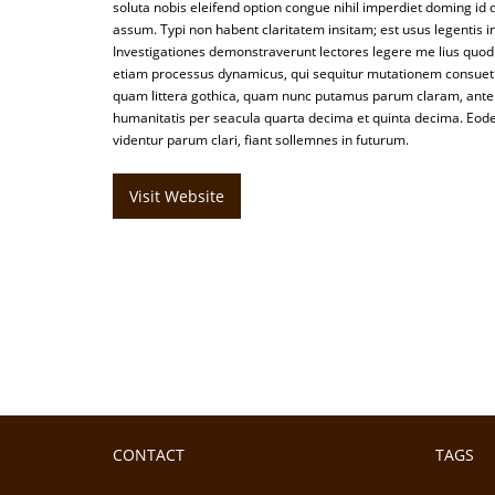
soluta nobis eleifend option congue nihil imperdiet doming i
assum. Typi non habent claritatem insitam; est usus legentis in 
Investigationes demonstraverunt lectores legere me lius quod i
etiam processus dynamicus, qui sequitur mutationem consuet
quam littera gothica, quam nunc putamus parum claram, ante
humanitatis per seacula quarta decima et quinta decima. Eod
videntur parum clari, fiant sollemnes in futurum.
Visit Website
CONTACT
TAGS