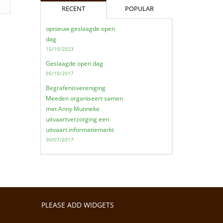
RECENT
POPULAR
opnieuw geslaagde open
dag
,
15/10/2023
Geslaagde open dag
05/10/2017
Begrafenisvereniging
,
Meeden organiseert samen
met Anny Munneke
uitvaartverzorging een
uitvaart informatiemarkt
t
30/07/2017
PLEASE ADD WIDGETS