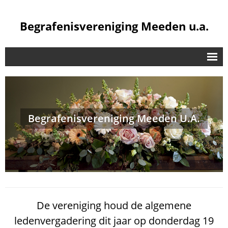
Begrafenisvereniging Meeden u.a.
De Vereniging
Bestuur
Contributie / Vergoeding
Begrafenisvereniging Meeden U.A.
Opbaring
Bijverzekeren
Veel Gestelde Vragen
Waarom Lid Worden?
De vereniging houd de algemene
Extra
ledenvergadering dit jaar op donderdag 19