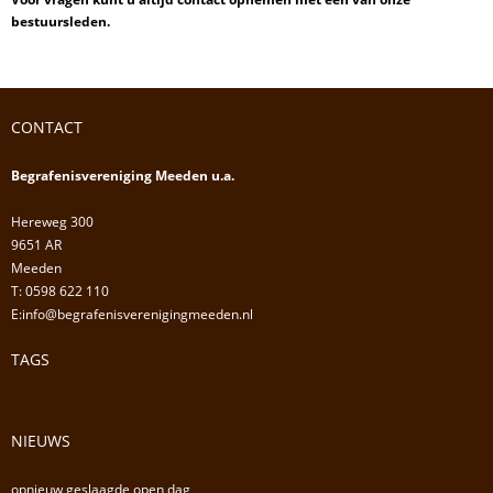
bestuursleden.
CONTACT
Begrafenisvereniging Meeden u.a.
Hereweg 300
9651 AR
Meeden
T: 0598 622 110
E:info@begrafenisverenigingmeeden.nl
TAGS
NIEUWS
opnieuw geslaagde open dag