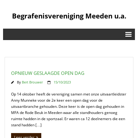
Begrafenisvereniging Meeden u.a.
De Vereniging
Bestuur
Contributie / Vergoeding
OPNIEUW GESLAAGDE OPEN DAG
Opbaring
By
Bert Brouwer
15/10/2023
Bijverzekeren
Op 14 oktober heeft de vereniging samen met onze uitvaartleidster
Anny Munneke voor de 2e keer een open dag voor de
Veel Gestelde Vragen
uitvaartbranche gehouden. Deze keer is de open dag gehouden in
MFA de Rode Beuk in Meeden waar alle standhouders genoeg
Waarom Lid Worden?
ruimte hadden in de sportzaal. Er waren ca 12 deelnemers die een
stand hadden […]
Extra
Lees verder