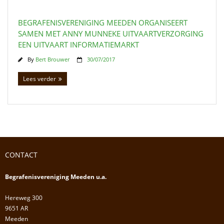
BEGRAFENISVERENIGING MEEDEN ORGANISEERT
SAMEN MET ANNY MUNNEKE UITVAARTVERZORGING
EEN UITVAART INFORMATIEMARKT
By
Bert Brouwer
30/07/2017
Lees verder
CONTACT
Begrafenisvereniging Meeden u.a.
Hereweg 300
9651 AR
Meeden