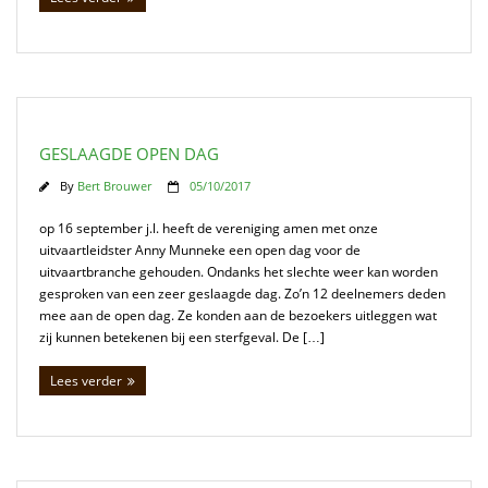
GESLAAGDE OPEN DAG
By
Bert Brouwer
05/10/2017
op 16 september j.l. heeft de vereniging amen met onze
uitvaartleidster Anny Munneke een open dag voor de
uitvaartbranche gehouden. Ondanks het slechte weer kan worden
gesproken van een zeer geslaagde dag. Zo’n 12 deelnemers deden
mee aan de open dag. Ze konden aan de bezoekers uitleggen wat
zij kunnen betekenen bij een sterfgeval. De […]
Lees verder