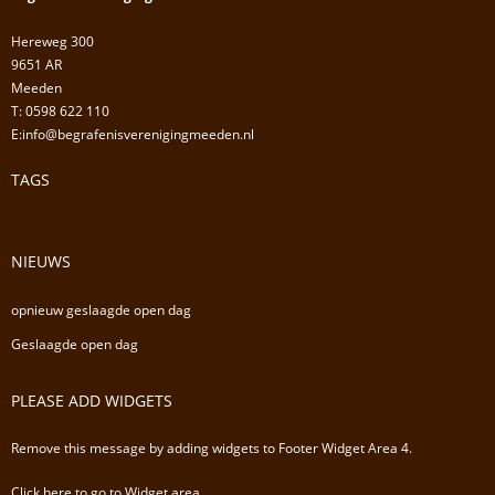
Hereweg 300
9651 AR
Meeden
T: 0598 622 110
E:info@begrafenisverenigingmeeden.nl
TAGS
NIEUWS
opnieuw geslaagde open dag
Geslaagde open dag
PLEASE ADD WIDGETS
Remove this message by adding widgets to Footer Widget Area 4.
Click here to go to Widget area.