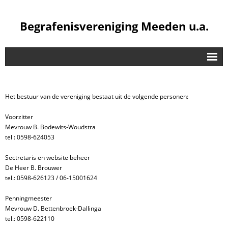
Begrafenisvereniging Meeden u.a.
De Vereniging
Bestuur
Het bestuur van de vereniging bestaat uit de volgende personen:
Contributie / Vergoeding
Voorzitter
Mevrouw B. Bodewits-Woudstra
Opbaring
tel : 0598-624053
Bijverzekeren
Sectretaris en website beheer
De Heer B. Brouwer
Veel Gestelde Vragen
tel.: 0598-626123 / 06-15001624
Waarom Lid Worden?
Penningmeester
Mevrouw D. Bettenbroek-Dallinga
Extra
tel.: 0598-622110